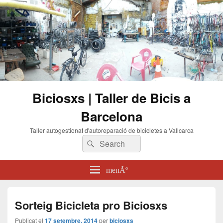
Biciosxs | Taller de Bicis a
Barcelona
Taller autogestionat d'autoreparació de bicicletes a Vallcarca
Buscar:
Cerca
menÃº
Sorteig Bicicleta pro Biciosxs
Publicat el
17 setembre, 2014
per
biciosxs