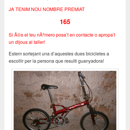
JA TENIM NOU NOMBRE PREMIAT
165
Si Ã©s el teu nÃºmero posa’t en contacte o apropa’t
un dijous al taller!
Estem sortejant una d’aquestes dues bicicletes a
escollir per la persona que resulti guanyadora!