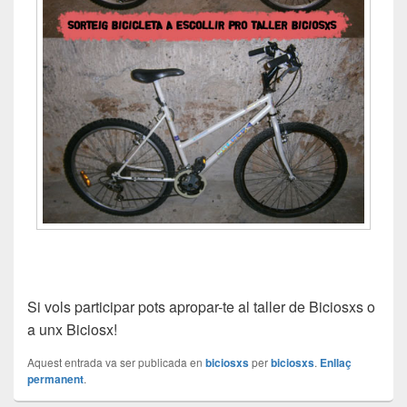
Si vols participar pots apropar-te al taller de Biciosxs o
a unx Biciosx
!
Aquest entrada va ser publicada en
biciosxs
per
biciosxs
.
Enllaç
permanent
.