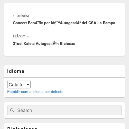
Missatge
de
←
anterior
publicaciÃ³
navegaciÃ³
Concert BenÃ¨fic per lâ€™AutogestiÃ³ del CSA La Rampa
anterior:
PrÃ²xim
→
Propera
31oct Kafeta AutogestiÃ³n Biciosxs
publicaciÃ³:
Barra
Idioma
lateral
principal
Establir com a idioma per defecte
Buscar:
Cerca
Bicienlaces