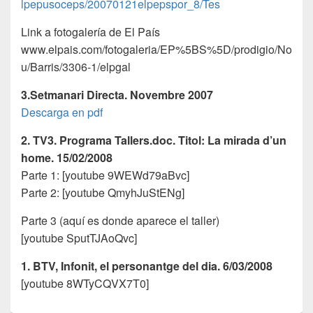
lpepusoceps/20070121elpepspor_8/Tes
Link a fotogalería de El Paí­s
www.elpais.com/fotogaleria/EP%5BS%5D/prodigio/No
u/Barris/3306-1/elpgal
3.Setmanari Directa. Novembre 2007
Descarga en pdf
2. TV3. Programa Tallers.doc. Ti­tol: La mirada d’un
home. 15/02/2008
Parte 1: [youtube 9WEWd79aBvc]
Parte 2: [youtube QmyhJuStENg]
Parte 3 (aquí es donde aparece el taller)
[youtube SputTJAoQvc]
1. BTV, Infonit, el personantge del dia. 6/03/2008
[youtube 8WTyCQVX7T0]