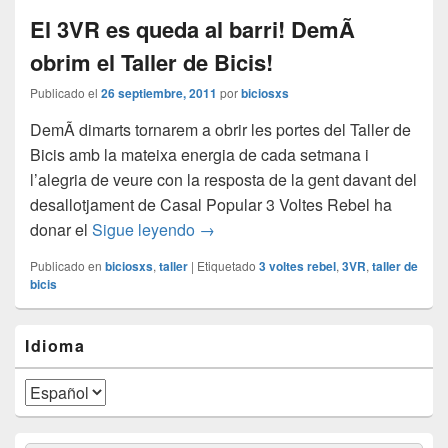
El 3VR es queda al barri! DemÃ
obrim el Taller de Bicis!
Publicado el
26 septiembre, 2011
por
biciosxs
DemÃ dimarts tornarem a obrir les portes del Taller de
Bicis amb la mateixa energia de cada setmana i
l’alegria de veure con la resposta de la gent davant del
desallotjament de Casal Popular 3 Voltes Rebel ha
donar el
Sigue leyendo
El 3VR es queda al barri! DemÃ obri
→
Publicado en
biciosxs
,
taller
|
Etiquetado
3 voltes rebel
,
3VR
,
taller de
bicis
El
Idioma
área
de
widget
barra
lateral
primaria