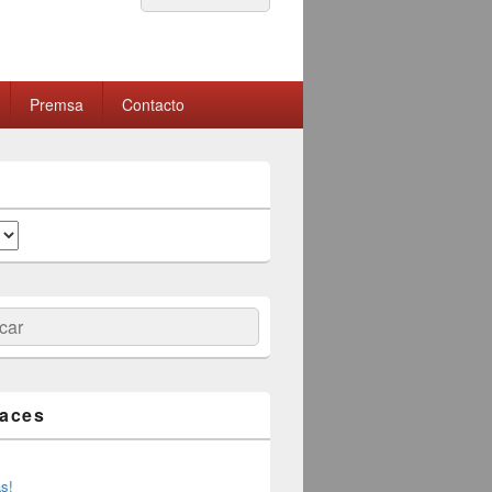
por:
Premsa
Contacto
ar
laces
as!