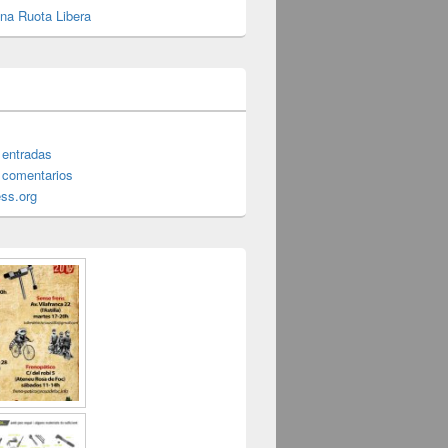
cina Ruota Libera
 entradas
 comentarios
ss.org