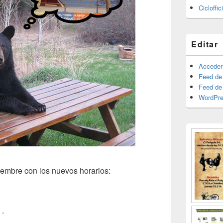
Cicloffi
Editar
Acceder
Feed de
Feed de
WordPre
iembre con los nuevos horarios:
h
.