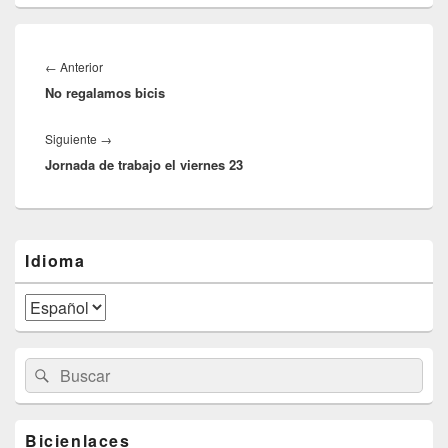
Navegación
de
←
Anterior
Entrada
entradas
No regalamos bicis
anterior:
Siguiente
→
Siguiente
Jornada de trabajo el viernes 23
entrada:
El
Idioma
área
de
widget
barra
lateral
primaria
Buscar
Buscar
por:
Bicienlaces